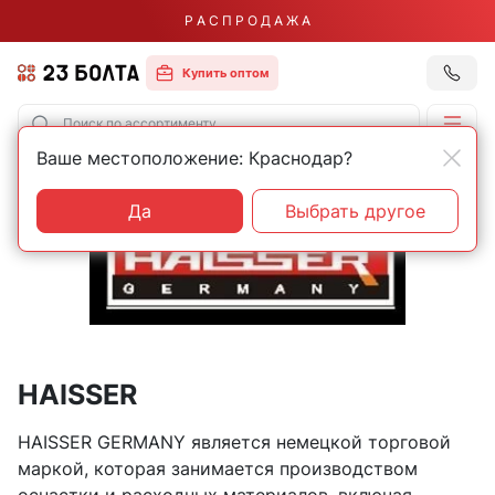
Р А С П Р О Д А Ж А
Купить оптом
Ваше местоположение: Краснодар?
Главная
Бренды
HAISSER
Да
Выбрать другое
HAISSER
HAISSER GERMANY является немецкой торговой
маркой, которая занимается производством