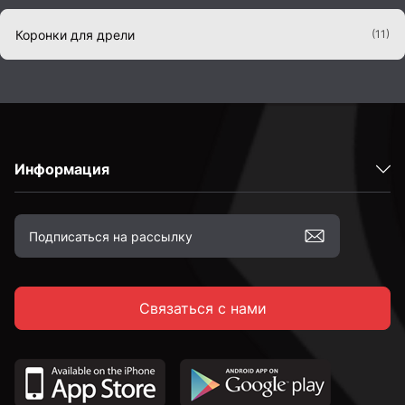
Коронки для дрели
(11)
Метчики и плашки
(12)
Наборы сверл по дереву
(2)
Информация
Наборы сверл по металлу
(7)
Ножовки и пилы
(6)
Связаться с нами
Перовые
(26)