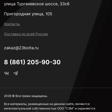
улица Тургеневское шоссе, 33с6
Пригородная улица, 105
Строительные миксеры
(5)
Контакты
Доставка по всей России
Удлиненные
(18)
zakaz@23bolta.ru
Удлинители
(1)
8 (861) 205-90-30
Универсальные
(4)
Фрезы
(34)
2026 © Все права защищены.
Все материалы, размещенные на данном сайте, являются
Центровочные
(11)
интеллектуальной собственностью ООО "СЭМ" и охраняются