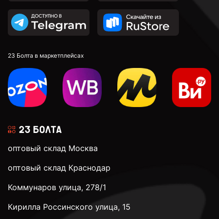
Пистолеты для монтажной пены
(2)
По керамической плитке
(21)
23 Болта в маркетплейсах
Прочая оснастка
(16)
Прочие
(11)
Прочие
(11)
оптовый склад Москва
оптовый склад Краснодар
Прочий инструмент
(1)
Коммунаров улица, 278/1
Кирилла Россинского улица, 15
Спиральные
(17)